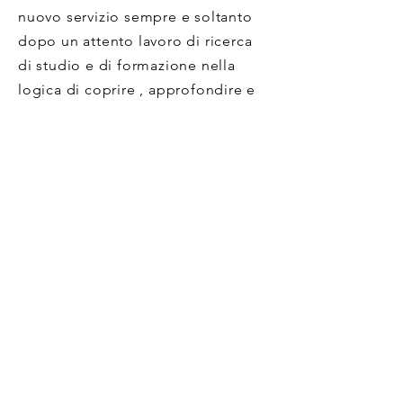
nuovo servizio sempre e soltanto
dopo un attento lavoro di ricerca
di studio e di formazione nella
logica di coprire , approfondire e
innovare.
Territorialità
: crediamo fortemente
che la prima finalità di chi opera
nel sociale come Noi da tempo, sia
rispondere ai bisogni della
comunità e che questo sia
possibile solo attraverso un’azione
di radicamento nella realtà
territoriale in cui essa vive ed
opera; di costruzione di rapporti
con i cittadini, con i gruppi sociali,